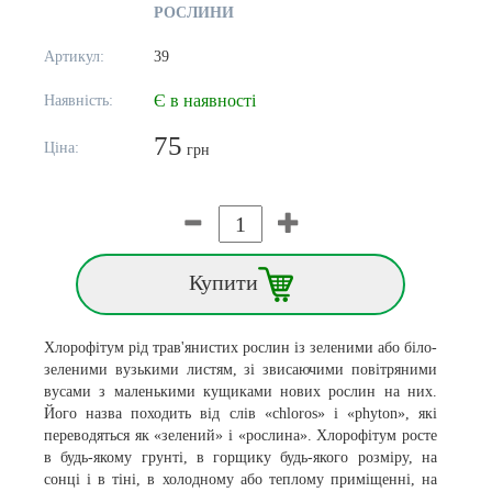
РОСЛИНИ
Артикул:
39
Є в наявності
Наявність:
75
Ціна:
грн
Купити
Хлорофітум рід трав'янистих рослин із зеленими або біло-
зеленими вузькими листям, зі звисаючими повітряними
вусами з маленькими кущиками нових рослин на них.
Його назва походить від слів «chloros» і «phyton», які
переводяться як «зелений» і «рослина». Хлорофітум росте
в будь-якому грунті, в горщику будь-якого розміру, на
сонці і в тіні, в холодному або теплому приміщенні, на